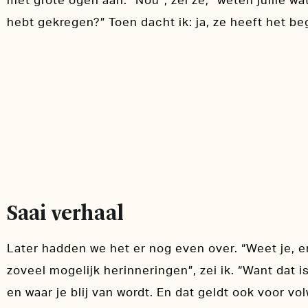
met grote ogen aan. “Nou”, zei ze, “weten jullie wat 
hebt gekregen?” Toen dacht ik: ja, ze heeft het be
Saai verhaal
Later hadden we het er nog even over. “Weet je, e
zoveel mogelijk herinneringen”, zei ik. “Want dat i
en waar je blij van wordt. En dat geldt ook voor v