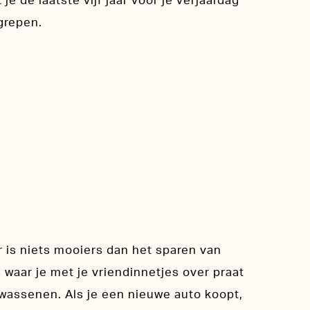
je de laatste vijf jaar voor je verjaardag
grepen.
r is niets mooiers dan het sparen van
s waar je met je vriendinnetjes over praat
olwassenen. Als je een nieuwe auto koopt,