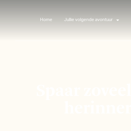
Home
Jullie volgende avontuur
Spaar zovee
herinne