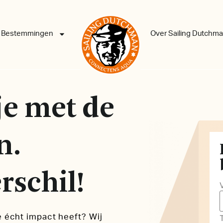
Bestemmingen
Over Sailing Dutchm
je met de
n.
rschil!
e écht impact heeft? Wij