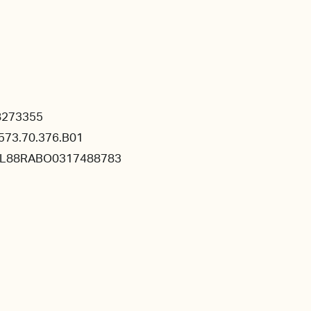
8273355
573.70.376.B01
NL88RABO0317488783