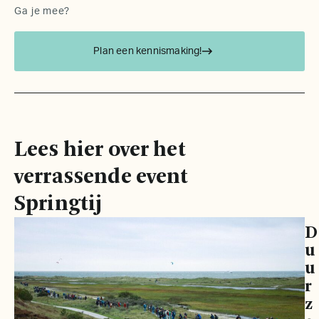
Ga je mee?
Plan een kennismaking!
Lees hier over het
verrassende event
Springtij
D
u
u
r
z