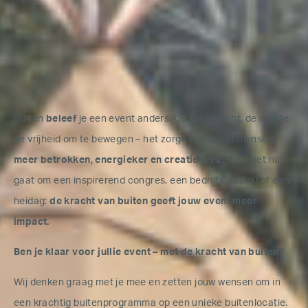
Buiten
beleef
je een event anders. De frisse lucht, de ruimte,
de vrijheid om te bewegen – het zorgt ervoor dat mensen
meer betrokken, energieker en creatiever
zijn. Of het nu
gaat om een inspirerend congres, een bedrijfsfestival of een
heidag:
de kracht van buiten geeft jouw event meer
impact.
Ben je klaar voor jullie event – met de kracht van buiten?
Wij denken graag met je mee en zetten jouw wensen om in
een krachtig buitenprogramma op een unieke buitenlocatie.