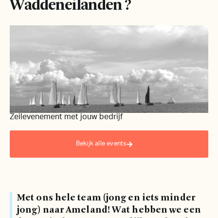
Waddeneilanden ?
Zeilevenement met jouw bedrijf
Be
Bekijk alle events
Met ons hele team (jong en iets minder
jong) naar Ameland! Wat hebben we een