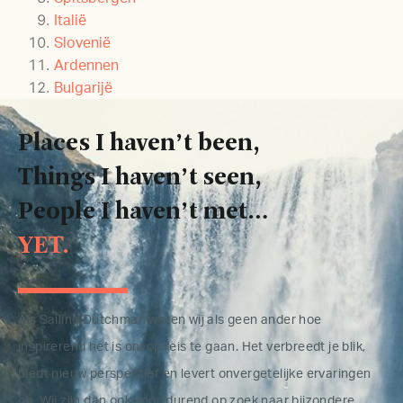
Italië
Slovenië
Ardennen
Bulgarijë
Places I haven’t been,
Things I haven’t seen,
People I haven’t met…
YET.
Als Sailing Dutchman weten wij als geen ander hoe
inspirerend het is om op reis te gaan. Het verbreedt je blik,
biedt nieuw perspectief en levert onvergetelijke ervaringen
op. Wij zijn dan ook voortdurend op zoek naar bijzondere