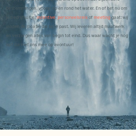
bestemmingen, vooral op en rond het water. En of het nu om
je bedrijfsuitje,
incentive
,
personeelsreis
of
meeting
gaat: wij
vinden de locatie die bij je past. Wij leveren altijd maatwerk
en verzorgen alles van begin tot eind. Dus waar wacht je nog
op? Ga met ons mee op avontuur!