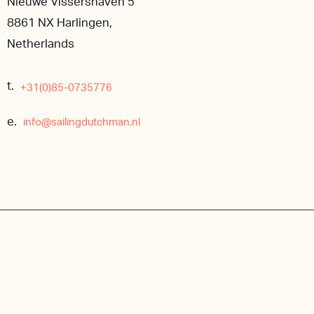
Nieuwe Vissershaven 5
8861 NX Harlingen,
Netherlands
t.
+31(0)85-0735776
e.
info@sailingdutchman.nl