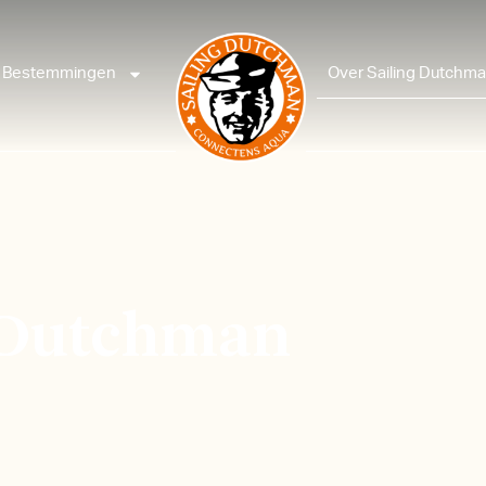
Bestemmingen
Over Sailing Dutchm
g Dutchman