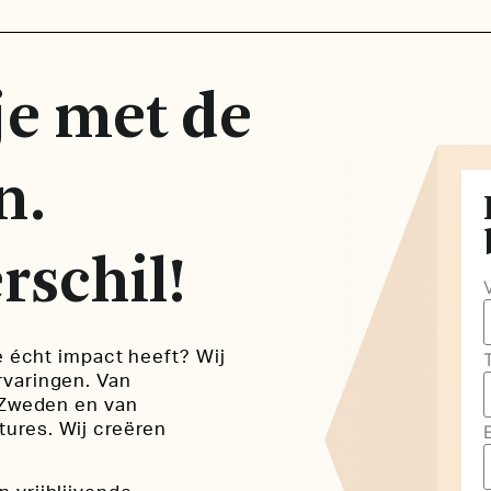
je met de
n.
rschil!
e écht impact heeft? Wij
rvaringen. Van
n Zweden en van
ures. Wij creëren