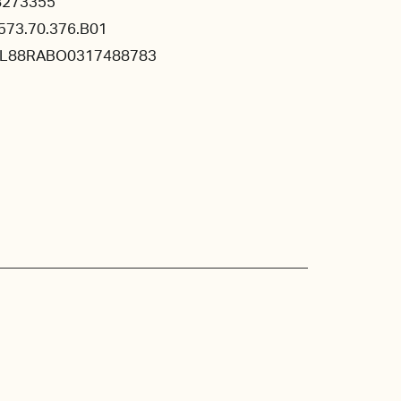
8273355
573.70.376.B01
NL88RABO0317488783