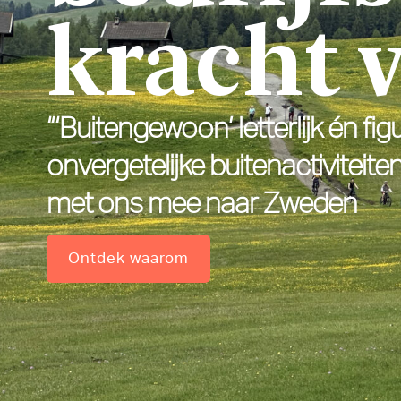
kracht 
“‘Buitengewoon’ letterlijk én fi
onvergetelijke buitenactiviteite
met ons mee naar Zweden
Ontdek waarom