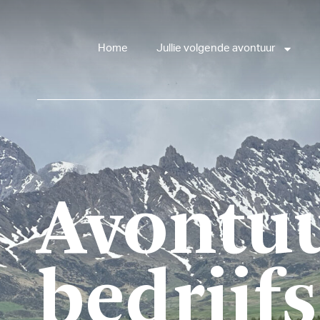
Home
Jullie volgende avontuur
Avontuu
bedrijf