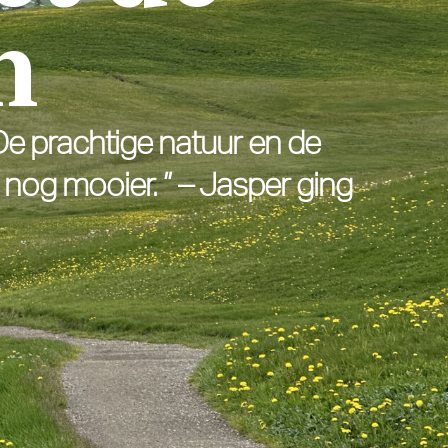
n
. De prachtige natuur en de
n nog mooier. ” – Jasper ging