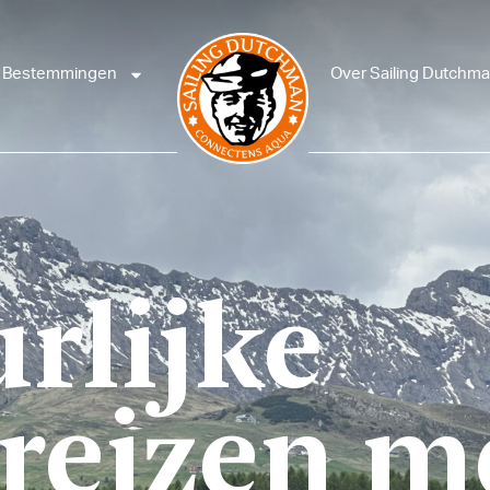
Bestemmingen
Over Sailing Dutchm
rlijke
sreizen m