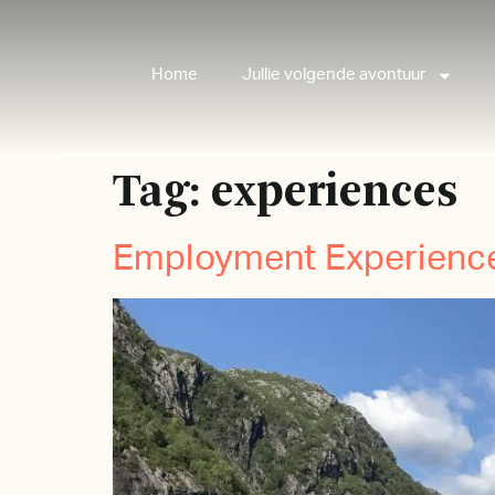
Home
Jullie volgende avontuur
Tag:
experiences
Employment Experienc