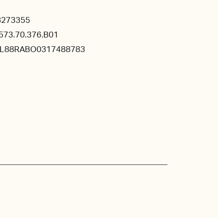
8273355
573.70.376.B01
NL88RABO0317488783