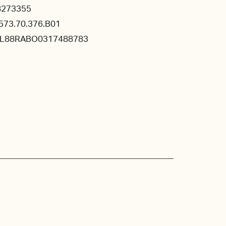
8273355
573.70.376.B01
NL88RABO0317488783