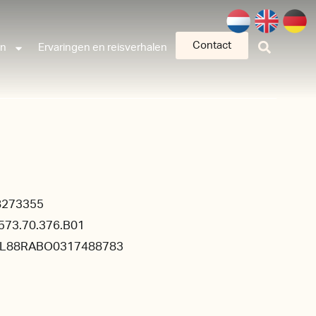
Contact
an
Ervaringen en reisverhalen
8273355
573.70.376.B01
NL88RABO0317488783