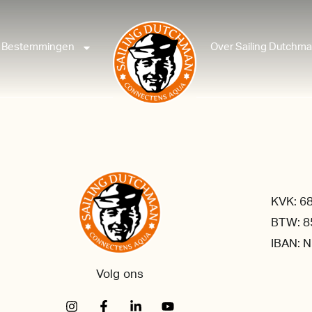
Bestemmingen
Over Sailing Dutchm
KVK: 6
BTW: 8
IBAN: 
Volg ons