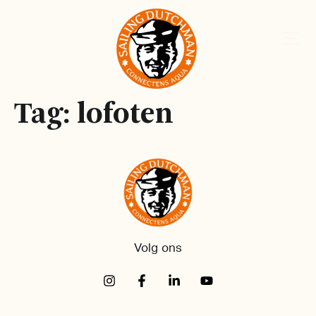
Tag:
lofoten
Volg ons