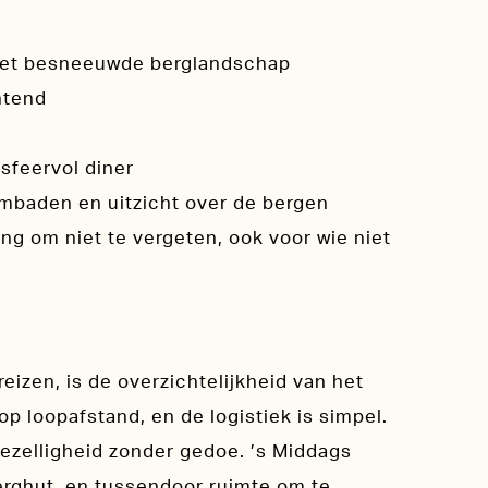
et besneeuwde berglandschap
htend
sfeervol diner
mbaden en uitzicht over de bergen
ing om niet te vergeten, ook voor wie niet
izen, is de overzichtelijkheid van het
s op loopafstand, en de logistiek is simpel.
gezelligheid zonder gedoe. ’s Middags
berghut, en tussendoor ruimte om te