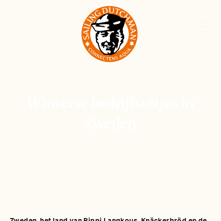
Winterse bedrijfsuitjes in
Zweden