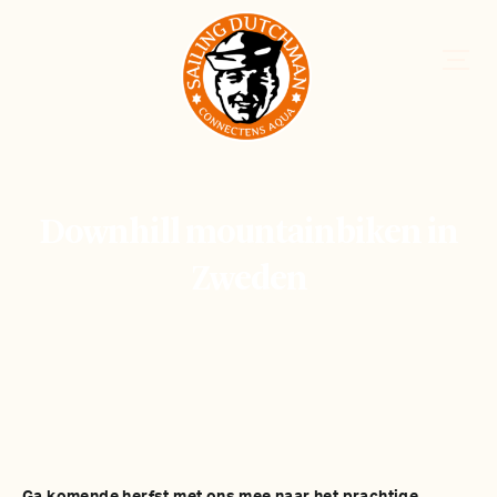
Downhill mountainbiken in
Zweden