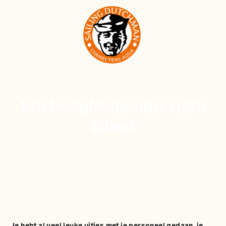
Een bedrijfsuitje op je eigen
eiland