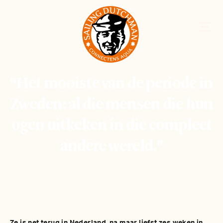
“Het mooiste van de periode in
Zweden: al die mensen die hun
ogen uitkeken in die compleet
andere wereld.”