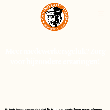
Meer medewerkersgeluk? Zorg
voor bijzondere ervaringen!