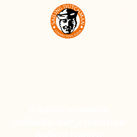
Winterse avonturen
verbinden: met je team naar
Bodø en Lofoten