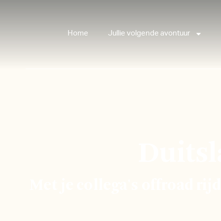
Home
Jullie volgende avontuur
Duits
Met je collega's offroad ri