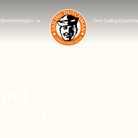
Bestemmingen
Over Sailing Dutchm
land
jden in een Land Rover?