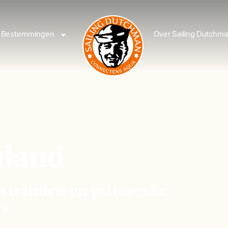
Bestemmingen
Over Sailing Dutchm
nland
 stranden en pittoreske
es