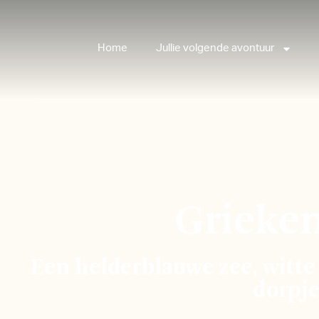
Home
Jullie volgende avontuur
Grieke
Een helderblauwe zee, witte
dorpj