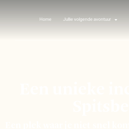
Home
Jullie volgende avontuur
Een unieke in
Spitsb
Een plek waar je niet snel kom