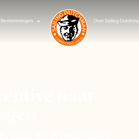
Bestemmingen
Over Sailing Dutchm
centive naar
ergen
t, maar die je nooit meer