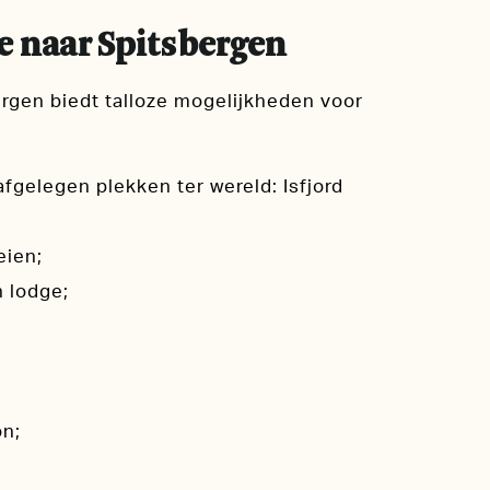
ive naar Spitsbergen
bergen biedt talloze mogelijkheden voor
gelegen plekken ter wereld: Isfjord
eien;
 lodge;
on;