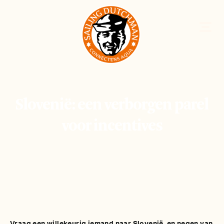
Slovenië: een verborgen parel
voor incentives