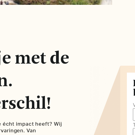
je met de
n.
rschil!
e écht impact heeft? Wij
rvaringen. Van