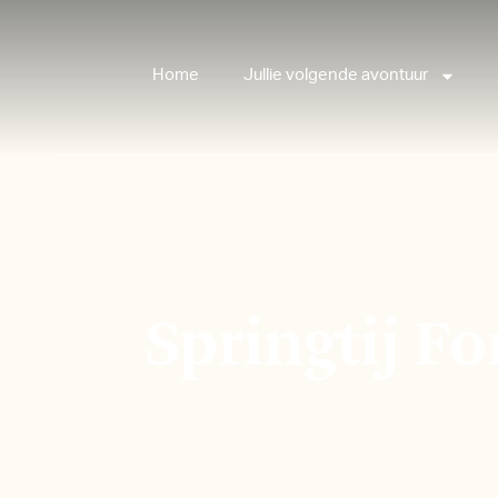
Home
Jullie volgende avontuur
Springtij F