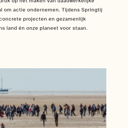
adruk op het maken van daadwerkelijke
al om actie ondernemen. Tijdens Springtij
concrete projecten en gezamenlijk
ns land én onze planeet voor staan.