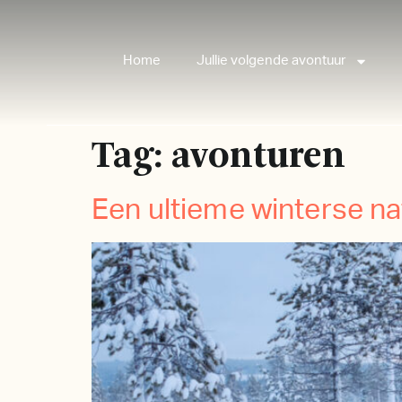
Home
Jullie volgende avontuur
Tag:
avonturen
Een ultieme winterse n