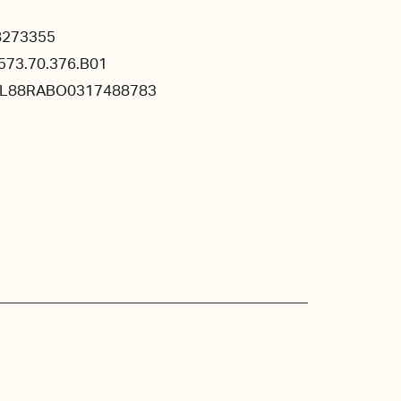
8273355
573.70.376.B01
NL88RABO0317488783