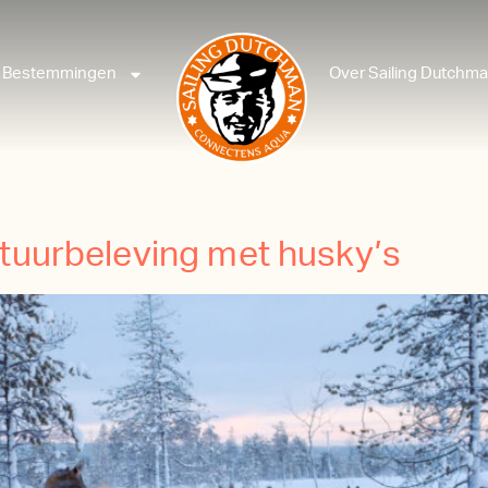
Bestemmingen
Over Sailing Dutchm
atuurbeleving met husky’s