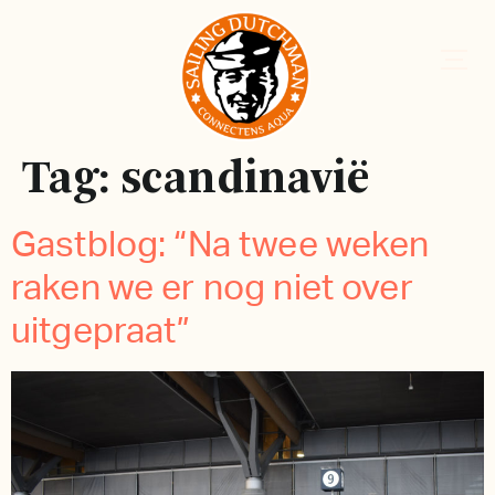
Tag:
scandinavië
Gastblog: “Na twee weken
raken we er nog niet over
uitgepraat”