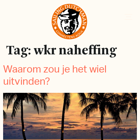
Tag:
wkr naheffing
Waarom zou je het wiel
uitvinden?