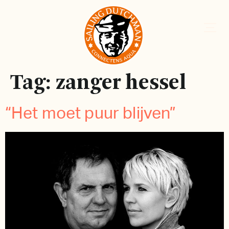
Tag:
zanger hessel
“Het moet puur blijven”