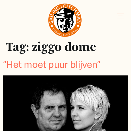
Tag:
ziggo dome
“Het moet puur blijven”