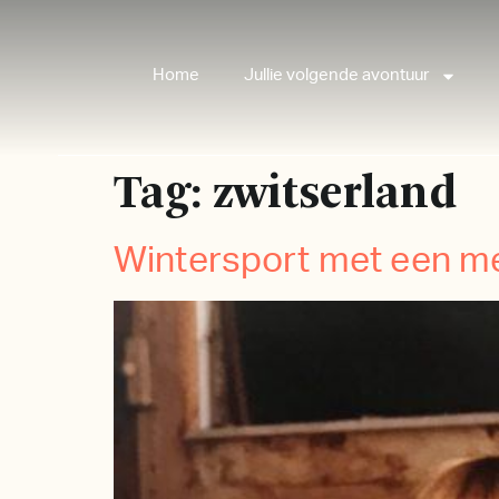
Home
Jullie volgende avontuur
Tag:
zwitserland
Wintersport met een me