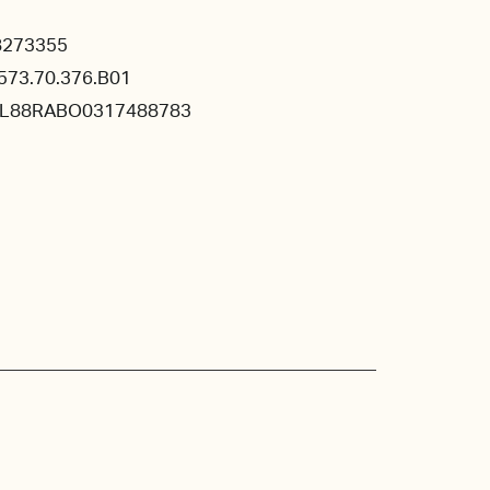
8273355
573.70.376.B01
NL88RABO0317488783