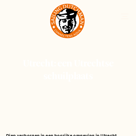
Utrecht: een Utrechtse
schuilplaats