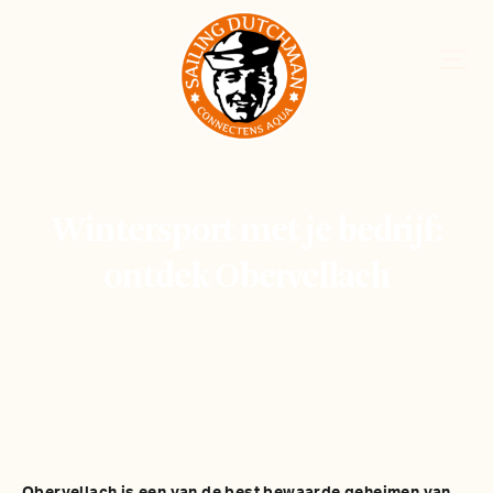
Wintersport met je bedrijf:
ontdek Obervellach