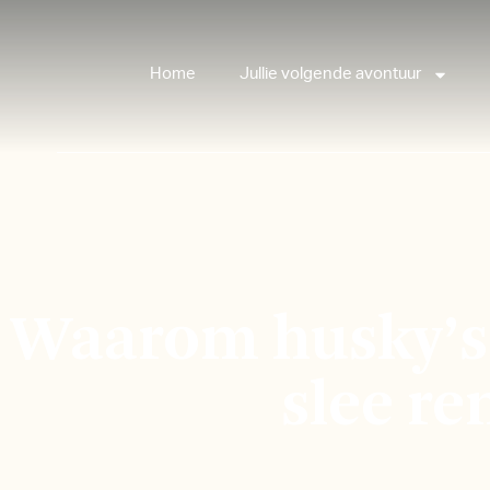
Home
Jullie volgende avontuur
Waarom husky’s 
slee r