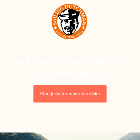
Ga komende herfst met ons
mee naar buiten!
Start jouw teamavontuur hier