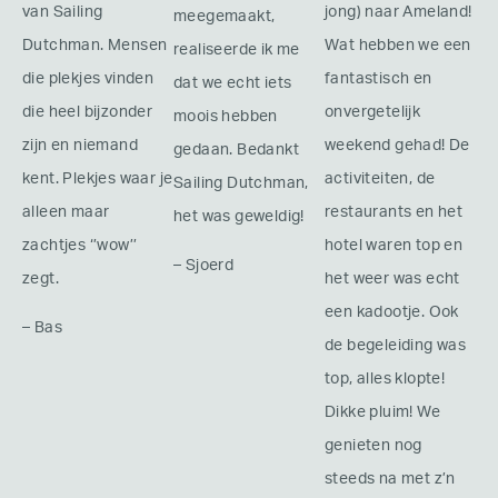
van Sailing
jong) naar Ameland!
meegemaakt,
Dutchman. Mensen
Wat hebben we een
realiseerde ik me
die plekjes vinden
fantastisch en
dat we echt iets
die heel bijzonder
onvergetelijk
moois hebben
zijn en niemand
weekend gehad! De
gedaan. Bedankt
kent. Plekjes waar je
activiteiten, de
Sailing Dutchman,
alleen maar
restaurants en het
het was geweldig!
zachtjes ‘’wow’’
hotel waren top en
– Sjoerd
zegt.
het weer was echt
een kadootje. Ook
– Bas
de begeleiding was
top, alles klopte!
Dikke pluim! We
genieten nog
steeds na met z’n