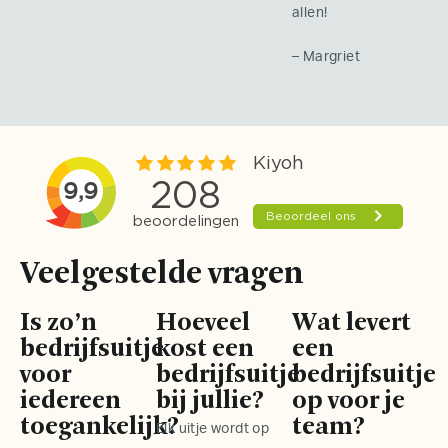
allen!
– Margriet
Veelgestelde vragen
Is zo’n
Hoeveel
Wat levert
bedrijfsuitje
kost een
een
voor
bedrijfsuitje
bedrijfsuitje
iedereen
bij jullie?
op voor je
toegankelijk?
team?
Elk uitje wordt op