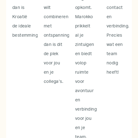
dan is
wilt
opkomt.
contact
Kroatië
combineren
Marokko
en
de ideale
met
prikkelt
verbinding.
bestemming.
ontspanning,
al je
Precies
dan is dit
zintuigen
wat een
de plek
en biedt
team
voor jou
volop
nodig
en je
ruimte
heeft!
collega’s.
voor
avontuur
en
verbinding
voor jou
en je
team.