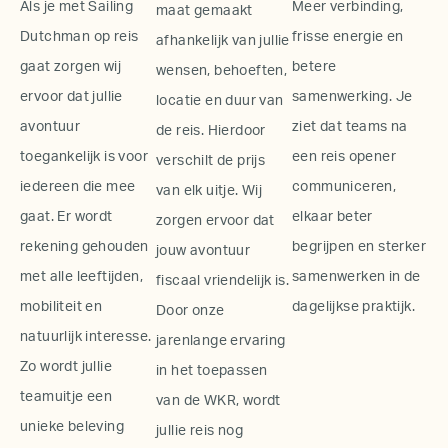
Als je met Sailing
Meer verbinding,
maat gemaakt
Dutchman op reis
frisse energie en
afhankelijk van jullie
gaat zorgen wij
betere
wensen, behoeften,
ervoor dat jullie
samenwerking. Je
locatie en duur van
avontuur
ziet dat teams na
de reis. Hierdoor
toegankelijk is voor
een reis opener
verschilt de prijs
iedereen die mee
communiceren,
van elk uitje. Wij
gaat. Er wordt
elkaar beter
zorgen ervoor dat
rekening gehouden
begrijpen en sterker
jouw avontuur
met alle leeftijden,
samenwerken in de
fiscaal vriendelijk is.
mobiliteit en
dagelijkse praktijk.
Door onze
natuurlijk interesse.
jarenlange ervaring
Zo wordt jullie
in het toepassen
teamuitje een
van de WKR, wordt
unieke beleving
jullie reis nog