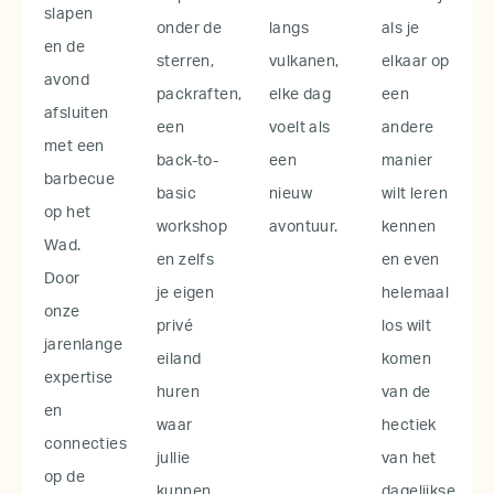
slapen
onder de
langs
als je
en de
sterren,
vulkanen,
elkaar op
avond
packraften,
elke dag
een
afsluiten
een
voelt als
andere
met een
back-to-
een
manier
barbecue
basic
nieuw
wilt leren
op het
workshop
avontuur.
kennen
Wad.
en zelfs
en even
Door
je eigen
helemaal
onze
privé
los wilt
jarenlange
eiland
komen
expertise
huren
van de
en
waar
hectiek
connecties
jullie
van het
op de
kunnen
dagelijkse