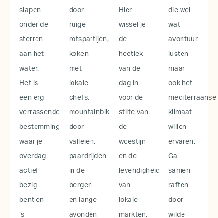
slapen
door
Hier
die wel
onder de
ruige
wissel je
wat
sterren
rotspartijen,
de
avontuur
aan het
koken
hectiek
lusten
water.
met
van de
maar
Het is
lokale
dag in
ook het
een erg
chefs,
voor de
mediterraanse
verrassende
mountainbiken
stilte van
klimaat
bestemming
door
de
willen
waar je
valleien,
woestijn
ervaren.
overdag
paardrijden
en de
Ga
actief
in de
levendigheid
samen
bezig
bergen
van
raften
bent en
en lange
lokale
door
‘s
avonden
markten.
wilde