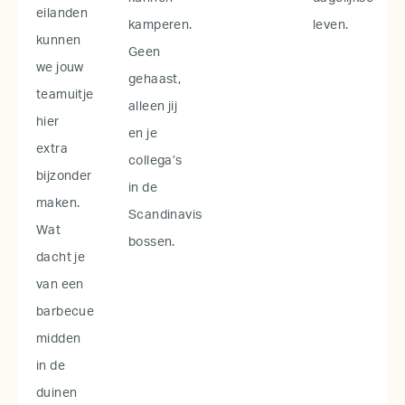
eilanden
kamperen.
leven.
kunnen
Geen
we jouw
gehaast,
teamuitje
alleen jij
hier
en je
extra
collega’s
bijzonder
in de
maken.
Scandinavische
Wat
bossen.
dacht je
van een
barbecue
midden
in de
duinen