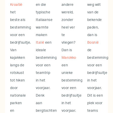
Kroatië
en die
andere
weg wilt
het
typische
wereld,
van de
beste als
Italiaanse
zonder
bekende
bestemming
warmte
heel ver
paden,
voor een
maken
te
dan is
bedrijfsuitje.
Italië
een
vliegen?
Bosnië
Van
ideale
Dan is
de
kajakken
bestemming
Marokko
bestemming
langs de
voor een
een
voor een
rotskust
teamtrip
unieke
bedrijfsuitje
tot hiken
in het
bestemming
in het
door
voorjaar.
voor een
voorjaar.
nationale
Denk
bedrijfsuitje
Dit is een
parken
aan
in het
plek voor
en
bergtochten
voorjaar.
teams