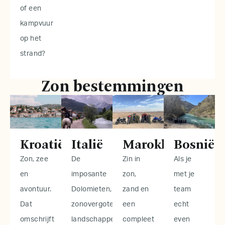
of een
kampvuur
op het
strand?
Zon bestemmingen
Kroatië
Italië
Marokko
Bosnië
Zon, zee
De
Zin in
Als je
en
imposante
zon,
met je
avontuur.
Dolomieten,
zand en
team
Dat
zonovergoten
een
echt
omschrijft
landschappen
compleet
even