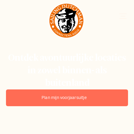
Ontdek avontuurlijke locaties
in zowel binnen- als
buitenland
Plan mijn voorjaarsuitje