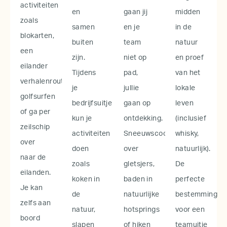
activiteiten
en
gaan jij
midden
zoals
samen
en je
in de
blokarten,
buiten
team
natuur
een
zijn.
niet op
en proef
eilander
Tijdens
pad,
van het
verhalenroute,
je
jullie
lokale
golfsurfen
bedrijfsuitje
gaan op
leven
of ga per
kun je
ontdekking.
(inclusief
zeilschip
activiteiten
Sneeuwscooteren
whisky,
over
doen
over
natuurlijk).
naar de
zoals
gletsjers,
De
eilanden.
koken in
baden in
perfecte
Je kan
de
natuurlijke
bestemming
zelfs aan
natuur,
hotsprings
voor een
boord
slapen
of hiken
teamuitje