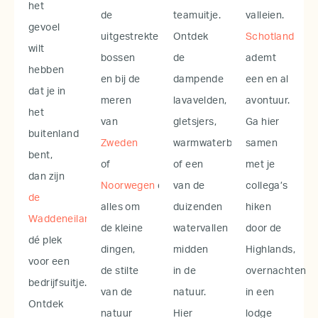
het
de
teamuitje.
valleien.
gevoel
uitgestrekte
Ontdek
Schotland
wilt
bossen
de
ademt
hebben
en bij de
dampende
een en al
dat je in
meren
lavavelden,
avontuur.
het
van
gletsjers,
Ga hier
buitenland
Zweden
warmwaterbronnen
samen
bent,
of
of een
met je
dan zijn
Noorwegen
draait
van de
collega’s
de
alles om
duizenden
hiken
Waddeneilanden
de kleine
watervallen
door de
dé plek
dingen,
midden
Highlands,
voor een
de stilte
in de
overnachten
bedrijfsuitje.
van de
natuur.
in een
Ontdek
natuur
Hier
lodge