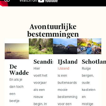
Avontuurlijke
bestemmingen
Scandinavië
IJsland
Schotla
De
Hier
IJsland
Ruige
Waddeneilanden
voelt het
is een
bergen,
En als je
voorjaar
buitenaards
oude
dan toch
als een
mooie
kastelen
een
nieuw
bestemming
en
beetje
begin. In
voor een
mistige