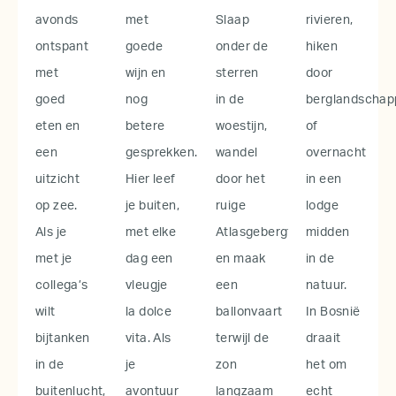
avonds
met
Slaap
rivieren,
ontspant
goede
onder de
hiken
met
wijn en
sterren
door
goed
nog
in de
berglandschap
eten en
betere
woestijn,
of
een
gesprekken.
wandel
overnacht
uitzicht
Hier leef
door het
in een
op zee.
je buiten,
ruige
lodge
Als je
met elke
Atlasgebergte
midden
met je
dag een
en maak
in de
collega’s
vleugje
een
natuur.
wilt
la dolce
ballonvaart
In Bosnië
bijtanken
vita. Als
terwijl de
draait
in de
je
zon
het om
buitenlucht,
avontuur
langzaam
echt