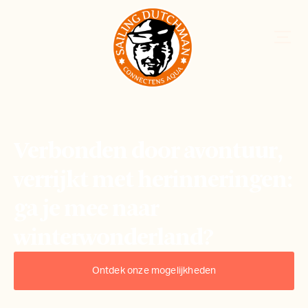
Verbonden door avontuur,
verrijkt met herinneringen:
ga je mee naar
winterwonderland?
Ontdek onze mogelijkheden