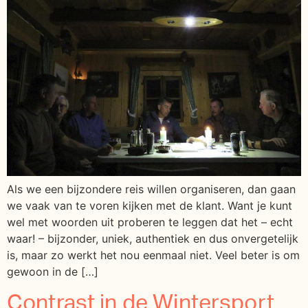
Als we een bijzondere reis willen organiseren, dan gaan
we vaak van te voren kijken met de klant. Want je kunt
wel met woorden uit proberen te leggen dat het – echt
waar! – bijzonder, uniek, authentiek en dus onvergetelijk
is, maar zo werkt het nou eenmaal niet. Veel beter is om
gewoon in de […]
Contrast in de Wintersport